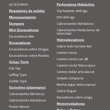
ACCESORIOS
Perforadora Hidráulica
Top-hammer drill rigs
Regadores de asfalto
DTH drill rigs
Micropavimento
Cabrestantes Hidráulicos
Dumpers
Cabrestantes Reductores de
Mini Excavadoras
Velocidad
Excavadoras Mini
Hidroelevadores
Excavadoras
Sobre todo terreno 4x4
Excavadoras sobre Orugas
Camion Cesta
Excavadoras sobre Ruedas
Camion Cesta con JIB
Grúas Torre
Camion Cesta Telescopica
Flat Top
Camion doble articulacion
Luffing Type
Aislado Compacto
Sadde Type
Montacargas telescopicas
Guinches (planetario)
Sobre furgon
Cabrestantes Eléctricos
Elevadores sobre oruga
Cabrestantes Hidráulicos
Motoniveladoras
Power Master