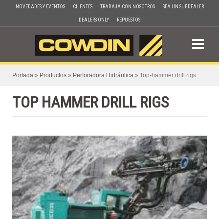
Skip
NOVEDADES Y EVENTOS
CLIENTES
TRABAJA CON NOSOTROS
SEA UN SUBDEALER
to
DEALERS ONLY
REPUESTOS
content
Portada
»
Productos
»
Perforadora Hidráulica
»
Top-hammer drill rigs
TOP HAMMER DRILL RIGS