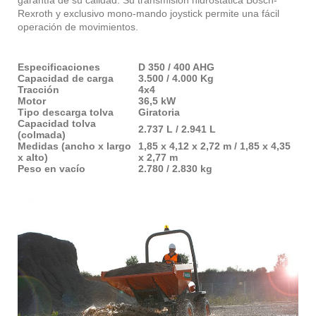
garantía de su calidad. Su transmisión hidrostática Bosch-
Rexroth y exclusivo mono-mando joystick permite una fácil
operación de movimientos.
Especificaciones
D 350 / 400 AHG
Capacidad de carga
3.500 / 4.000 Kg
Tracción
4x4
Motor
36,5 kW
Tipo descarga tolva
Giratoria
Capacidad tolva
2.737 L / 2.941 L
(colmada)
Medidas (ancho x largo
1,85 x 4,12 x 2,72 m / 1,85 x 4,35
x alto)
x 2,77 m
Peso en vacío
2.780 / 2.830 kg