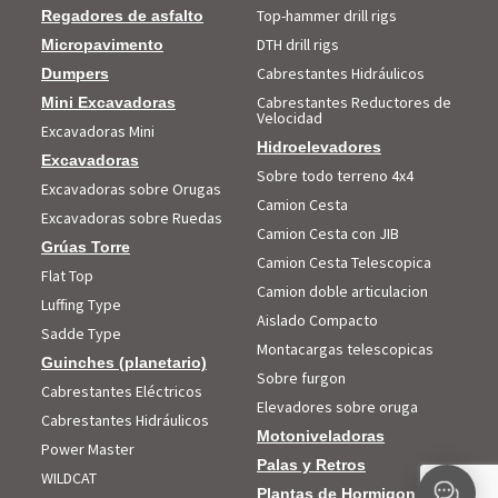
Top-hammer drill rigs
Regadores de asfalto
DTH drill rigs
Micropavimento
Cabrestantes Hidráulicos
Dumpers
Cabrestantes Reductores de
Mini Excavadoras
Velocidad
Excavadoras Mini
Hidroelevadores
Excavadoras
Sobre todo terreno 4x4
Excavadoras sobre Orugas
Camion Cesta
Excavadoras sobre Ruedas
Camion Cesta con JIB
Grúas Torre
Camion Cesta Telescopica
Flat Top
Camion doble articulacion
Luffing Type
Aislado Compacto
Sadde Type
Montacargas telescopicas
Guinches (planetario)
Sobre furgon
Cabrestantes Eléctricos
Elevadores sobre oruga
Cabrestantes Hidráulicos
Motoniveladoras
Power Master
Palas y Retros
WILDCAT
Plantas de Hormigon