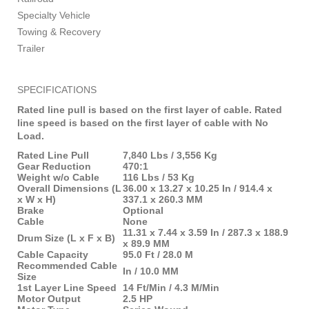
Specialty Vehicle
Towing & Recovery
Trailer
SPECIFICATIONS
Rated line pull is based on the first layer of cable. Rated
line speed is based on the first layer of cable with No
Load.
Rated Line Pull
7,840 Lbs / 3,556 Kg
Gear Reduction
470:1
Weight w/o Cable
116 Lbs / 53 Kg
Overall Dimensions (L
36.00 x 13.27 x 10.25 In / 914.4 x
x W x H)
337.1 x 260.3 MM
Brake
Optional
Cable
None
11.31 x 7.44 x 3.59 In / 287.3 x 188.9
Drum Size (L x F x B)
x 89.9 MM
Cable Capacity
95.0 Ft / 28.0 M
Recommended Cable
In / 10.0 MM
Size
1st Layer Line Speed
14 Ft/Min / 4.3 M/Min
Motor Output
2.5 HP