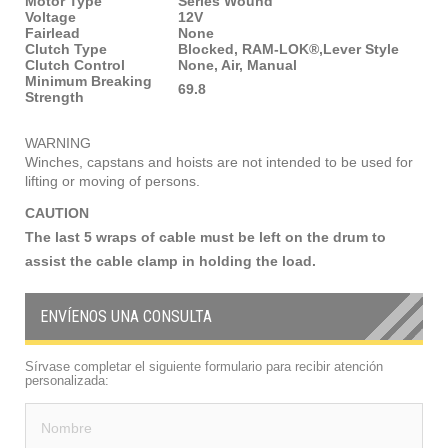
Motor Type
Series Wound
Voltage
12V
Fairlead
None
Clutch Type
Blocked, RAM-LOK®,Lever Style
Clutch Control
None, Air, Manual
Minimum Breaking
69.8
Strength
WARNING
Winches, capstans and hoists are not intended to be used for
lifting or moving of persons.
CAUTION
The last 5 wraps of cable must be left on the drum to
assist the cable clamp in holding the load.
ENVÍENOS UNA CONSULTA
Sírvase completar el siguiente formulario para recibir atención
personalizada: