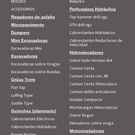
MOLDES
Balastro
ACCESORIOS
Perforadora Hidráulica
Top-hammer drill rigs
Regadores de asfalto
DTH drill rigs
Micropavimento
Cabrestantes Hidráulicos
Dumpers
Cabrestantes Reductores de
Mini Excavadoras
Velocidad
Excavadoras Mini
Hidroelevadores
Excavadoras
Sobre todo terreno 4x4
Excavadoras sobre Orugas
Camion Cesta
Excavadoras sobre Ruedas
Camion Cesta con JIB
Grúas Torre
Camion Cesta Telescopica
Flat Top
Camion doble articulacion
Luffing Type
Aislado Compacto
Sadde Type
Montacargas telescopicas
Guinches (planetario)
Sobre furgon
Cabrestantes Eléctricos
Elevadores sobre oruga
Cabrestantes Hidráulicos
Motoniveladoras
Power Master