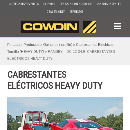
Skip
NOVEDADES Y EVENTOS
CLIENTES
TRABAJA CON NOSOTROS
SEA UN SUBDEALER
to
DEALERS ONLY
REPUESTOS
content
Portada
»
Productos
»
Guinches (tornillo)
»
Cabrestantes Eléctricos
Tornillo (HEAVY DUTY)
»
RAMSEY – DC-12-34.9- CABRESTANTES
ELECTRICOS HEAVY DUTY
CABRESTANTES
ELÉCTRICOS HEAVY DUTY