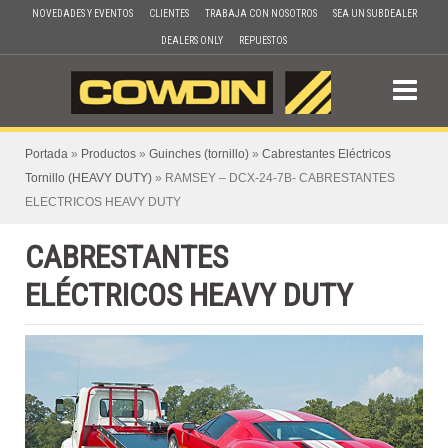
Skip
NOVEDADES Y EVENTOS
CLIENTES
TRABAJA CON NOSOTROS
SEA UN SUBDEALER
to
DEALERS ONLY
REPUESTOS
content
Portada
»
Productos
»
Guinches (tornillo)
»
Cabrestantes Eléctricos
Tornillo (HEAVY DUTY)
»
RAMSEY – DCX-24-7B- CABRESTANTES
ELECTRICOS HEAVY DUTY
CABRESTANTES
ELÉCTRICOS HEAVY DUTY