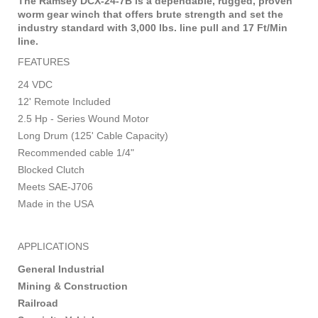
The Ramsey DCX-24-7B is a dependable, rugged, proven
worm gear winch that offers brute strength and set the
industry standard with 3,000 lbs. line pull and 17 Ft/Min
line.
FEATURES
24 VDC
12' Remote Included
2.5 Hp - Series Wound Motor
Long Drum (125' Cable Capacity)
Recommended cable 1/4"
Blocked Clutch
Meets SAE-J706
Made in the USA
APPLICATIONS
General Industrial
Mining & Construction
Railroad