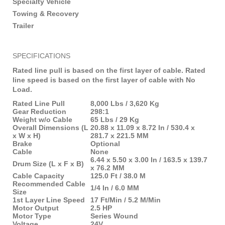
Specialty Vehicle
Towing & Recovery
Trailer
SPECIFICATIONS
Rated line pull is based on the first layer of cable. Rated
line speed is based on the first layer of cable with No
Load.
Rated Line Pull
8,000 Lbs / 3,620 Kg
Gear Reduction
298:1
Weight w/o Cable
65 Lbs / 29 Kg
Overall Dimensions (L
20.88 x 11.09 x 8.72 In / 530.4 x
x W x H)
281.7 x 221.5 MM
Brake
Optional
Cable
None
6.44 x 5.50 x 3.00 In / 163.5 x 139.7
Drum Size (L x F x B)
x 76.2 MM
Cable Capacity
125.0 Ft / 38.0 M
Recommended Cable
1/4 In / 6.0 MM
Size
1st Layer Line Speed
17 Ft/Min / 5.2 M/Min
Motor Output
2.5 HP
Motor Type
Series Wound
Voltage
24V