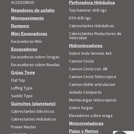
ACCESORIOS
Perforadora Hidráulica
Top-hammer drill rigs
Regadores de asfalto
DTH drill rigs
Micropavimento
Cabrestantes Hidráulicos
Dumpers
Cabrestantes Reductores de
Mini Excavadoras
Velocidad
Excavadoras Mini
Hidroelevadores
Excavadoras
Sobre todo terreno 4x4
Excavadoras sobre Orugas
Camion Cesta
Excavadoras sobre Ruedas
Camion Cesta con JIB
Grúas Torre
Camion Cesta Telescopica
Flat Top
Camion doble articulacion
Luffing Type
Aislado Compacto
Sadde Type
Montacargas telescopicas
Guinches (planetario)
Sobre furgon
Cabrestantes Eléctricos
Elevadores sobre oruga
Cabrestantes Hidráulicos
Motoniveladoras
Power Master
Palas y Retros