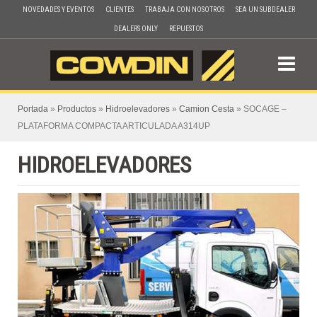
Skip
NOVEDADES Y EVENTOS
CLIENTES
TRABAJA CON NOSOTROS
SEA UN SUBDEALER
to
DEALERS ONLY
REPUESTOS
content
Portada
»
Productos
»
Hidroelevadores
»
Camion Cesta
»
SOCAGE –
PLATAFORMA COMPACTA ARTICULADA A314UP
HIDROELEVADORES