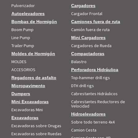
Pulverizador
Cargadores
Cargador Frontal
Autoelevadores
Bombas de Hormigón
Camiones fuera de ruta
Boom Pump
Camión fuera de ruta
Line Pump
Mini Cargadores
Trailer Pump
Cargadores de Rueda
Moldes de Hormigón
Compactadoras
MOLDES
Balastro
ACCESORIOS
Perforadora Hidráulica
Top-hammer drill rigs
Regadores de asfalto
DTH drill rigs
Micropavimento
Cabrestantes Hidráulicos
Dumpers
Cabrestantes Reductores de
Mini Excavadoras
Velocidad
Excavadoras Mini
Hidroelevadores
Excavadoras
Sobre todo terreno 4x4
Excavadoras sobre Orugas
Camion Cesta
Excavadoras sobre Ruedas
Camion Cesta con JIB